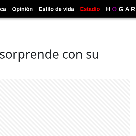
H
O
G
A
R
ica
Opinión
Estilo de vida
Estadio
s sorprende con su