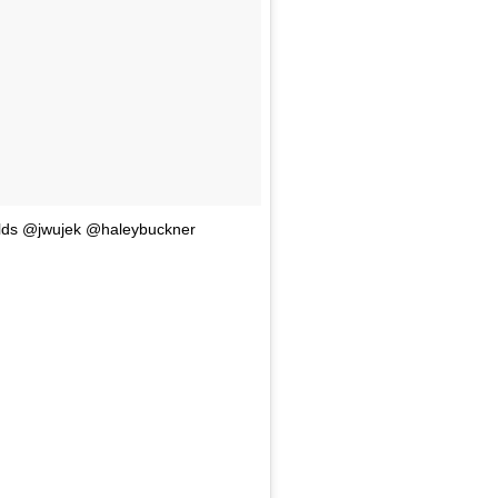
hields @jwujek @haleybuckner