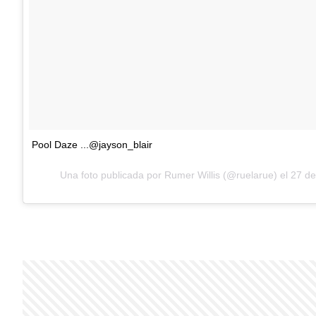
Pool Daze ...@jayson_blair
Una foto publicada por Rumer Willis (@ruelarue) el
27 de