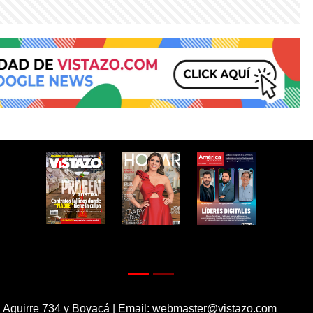
 Aguirre 734 y Boyacá | Email:
webmaster@vistazo.com