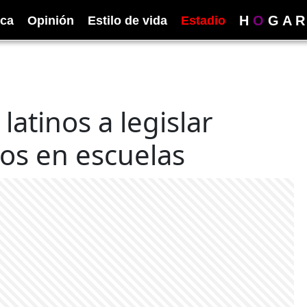
H
O
G
A
R
ica
Opinión
Estilo de vida
Estadio
latinos a legislar
os en escuelas