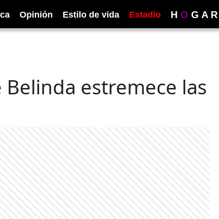
H
O
G
A
R
ica
Opinión
Estilo de vida
Estadio
e Belinda estremece las