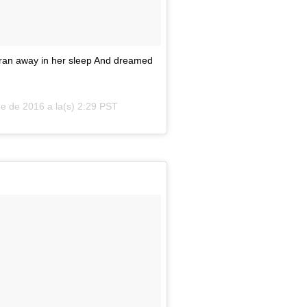
 ran away in her sleep And dreamed
e de 2016 a la(s) 2:29 PST