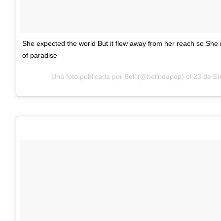
She expected the world But it flew away from her reach so She
of paradise
Una foto publicada por Beli (@belindapop) el
23 de En