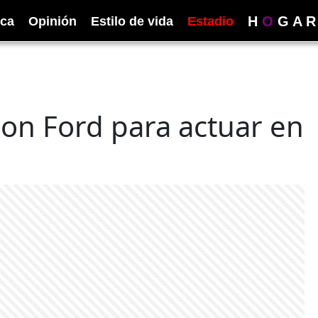
H
O
G
A
R
ica
Opinión
Estilo de vida
Estadio
son Ford para actuar en