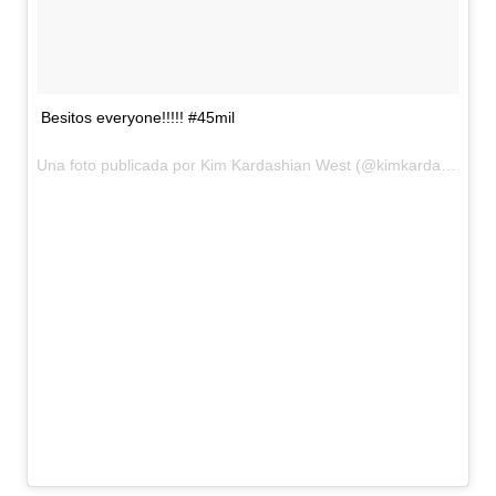
Besitos everyone!!!!! #45mil
Una foto publicada por Kim Kardashian West (@kimkardashian) el