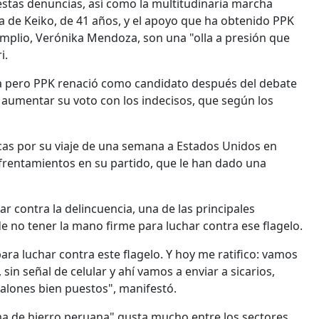
 estas denuncias, así como la multitudinaria marcha
a de Keiko, de 41 años, y el apoyo que ha obtenido PPK
 Amplio, Verónika Mendoza, son una "olla a presión que
i.
ita pero PPK renació como candidato después del debate
 aumentar su voto con los indecisos, que según los
cas por su viaje de una semana a Estados Unidos en
frentamientos en su partido, que le han dado una
 contra la delincuencia, una de las principales
e no tener la mano firme para luchar contra ese flagelo.
para luchar contra este flagelo. Y hoy me ratifico: vamos
sin señal de celular y ahí vamos a enviar a sicarios,
talones bien puestos", manifestó.
a de hierro peruana" gusta mucho entre los sectores