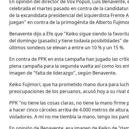
En opinión del director de Vox Populi, Luis Benavente,
celebrada el martes pasado en contra de la candidatur
de la excandidata presidencial del izquierdista Frente
juegan" en contra de la primogénita de Alberto Fujimor
Benavente dijo a Efe que "Keiko sigue siendo la favor
del domingo (pasado) y tiene todavía posibilidades" de
últimos sondeos se elevan a entre un 10 % y un 15 %.
En contra de PPK en esta campaña han jugado las críti
plena campaña para la segunda vuelta así como los en
imagen de "falta de liderazgo", según Benavente.
Keiko Fujimori, que ha prometido mano dura para luchar
preocupaciones de los peruanos, acusó hoy a su rival d
PPK "no tiene las cosas claras, no tiene la mano firme 
a hacer cinco cárceles arriba de 4.000 metros de altura, 
violadores. A mí no me tiembla la mano, tengo los pan
En opinión de Benavente, esa imagen de Keiko de "dam