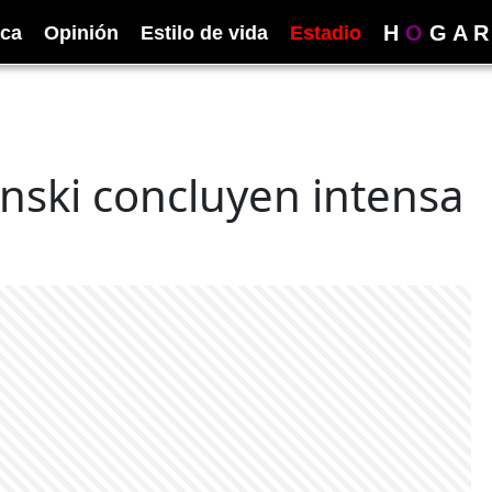
H
O
G
A
R
ica
Opinión
Estilo de vida
Estadio
ynski concluyen intensa