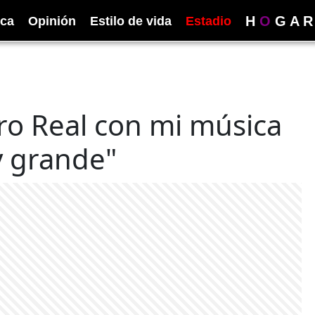
H
O
G
A
R
ica
Opinión
Estilo de vida
Estadio
tro Real con mi música
y grande"