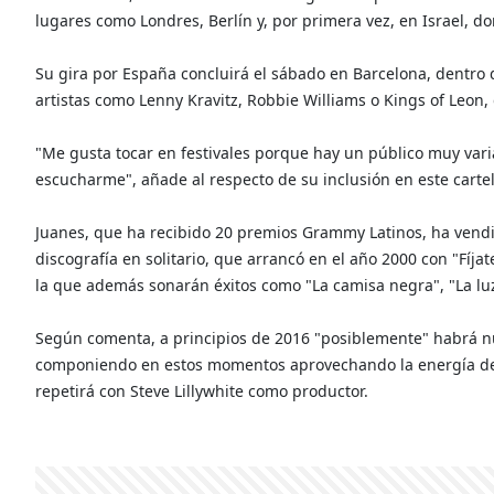
lugares como Londres, Berlín y, por primera vez, en Israel, d
Su gira por España concluirá el sábado en Barcelona, dentro d
artistas como Lenny Kravitz, Robbie Williams o Kings of Leon,
"Me gusta tocar en festivales porque hay un público muy var
escucharme", añade al respecto de su inclusión en este cart
Juanes, que ha recibido 20 premios Grammy Latinos, ha vendi
discografía en solitario, que arrancó en el año 2000 con "Fíj
la que además sonarán éxitos como "La camisa negra", "La luz
Según comenta, a principios de 2016 "posiblemente" habrá nu
componiendo en estos momentos aprovechando la energía de la
repetirá con Steve Lillywhite como productor.