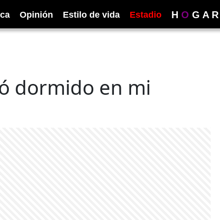
H
O
G
A
R
ica
Opinión
Estilo de vida
Estadio
dó dormido en mi