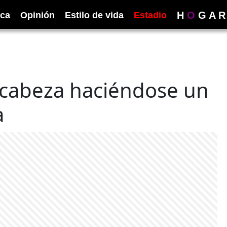
H
O
G
A
R
ica
Opinión
Estilo de vida
Estadio
a cabeza haciéndose un
a