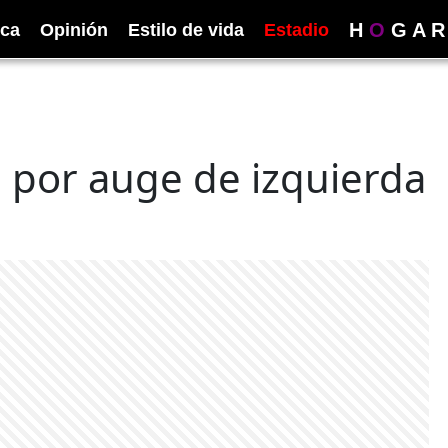
H
O
G
A
R
ica
Opinión
Estilo de vida
Estadio
e por auge de izquierda