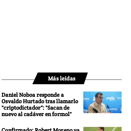
Más leídas
Daniel Noboa responde a
Osvaldo Hurtado tras llamarlo
"criptodictador": "Sacan de
nuevo al cadáver en formol"
Confirmado: Robert Moreno ya