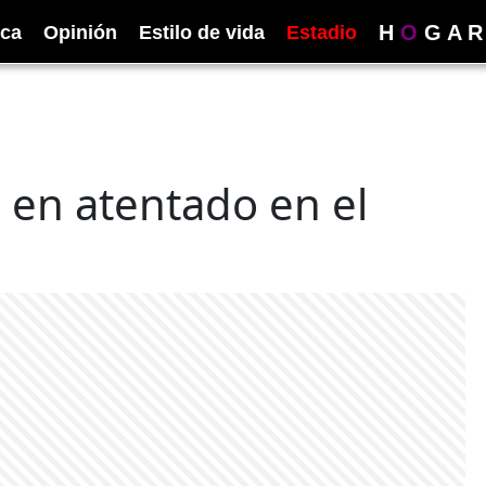
H
O
G
A
R
ica
Opinión
Estilo de vida
Estadio
 en atentado en el