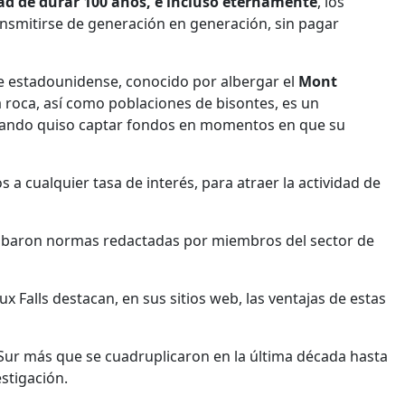
idad de durar 100 años, e incluso eternamente
, los
smitirse de generación en generación, sin pagar
rte estadounidense, conocido por albergar el
Mont
a roca, así como poblaciones de bisontes, es un
cuando quiso captar fondos en momentos en que su
a cualquier tasa de interés, para atraer la actividad de
aprobaron normas redactadas por miembros del sector de
x Falls destacan, en sus sitios web, las ventajas de estas
l Sur más que se cuadruplicaron en la última década hasta
estigación.