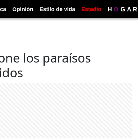
H
O
G
A
R
ica
Opinión
Estilo de vida
Estadio
ne los paraísos
idos