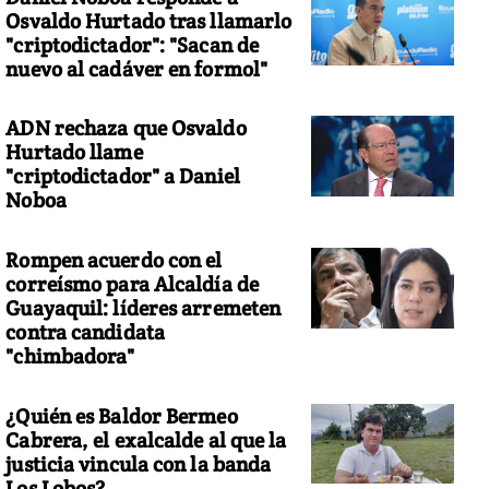
Osvaldo Hurtado tras llamarlo
"criptodictador": "Sacan de
nuevo al cadáver en formol"
ADN rechaza que Osvaldo
Hurtado llame
"criptodictador" a Daniel
Noboa
Rompen acuerdo con el
correísmo para Alcaldía de
Guayaquil: líderes arremeten
contra candidata
"chimbadora"
¿Quién es Baldor Bermeo
Cabrera, el exalcalde al que la
justicia vincula con la banda
Los Lobos?