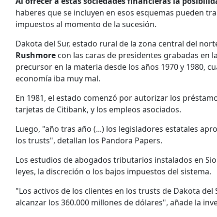
Al ofrecer a estas sociedades financieras la posibil
haberes que se incluyen en esos esquemas pueden tran
impuestos al momento de la sucesión.
Dakota del Sur, estado rural de la zona central del no
Rushmore
con las caras de presidentes grabadas en l
precursor en la materia desde los años 1970 y 1980, 
economía iba muy mal.
En 1981, el estado comenzó por autorizar los préstamos 
tarjetas de Citibank, y los empleos asociados.
Luego, "año tras año (...) los legisladores estatales 
los trusts", detallan los Pandora Papers.
Los estudios de abogados tributarios instalados en Siou
leyes, la discreción o los bajos impuestos del sistema.
"Los activos de los clientes en los trusts de Dakota de
alcanzar los 360.000 millones de dólares", añade la inv