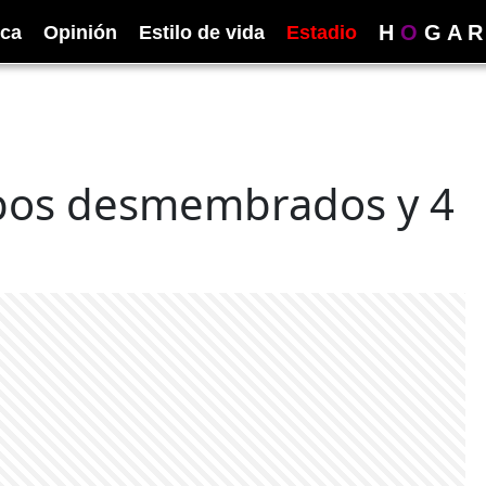
H
O
G
A
R
ica
Opinión
Estilo de vida
Estadio
rpos desmembrados y 4