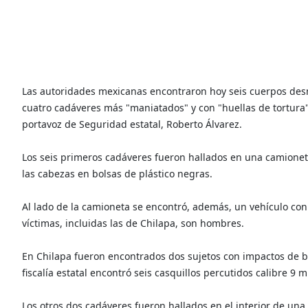
Las autoridades mexicanas encontraron hoy seis cuerpos des
cuatro cadáveres más "maniatados" y con "huellas de tortura" 
portavoz de Seguridad estatal, Roberto Álvarez.
Los seis primeros cadáveres fueron hallados en una camioneta;
las cabezas en bolsas de plástico negras.
Al lado de la camioneta se encontró, además, un vehículo con 
víctimas, incluidas las de Chilapa, son hombres.
En Chilapa fueron encontrados dos sujetos con impactos de ba
fiscalía estatal encontró seis casquillos percutidos calibre 9
Los otros dos cadáveres fueron hallados en el interior de un