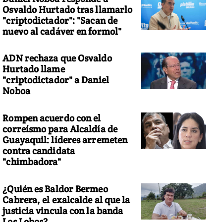
Osvaldo Hurtado tras llamarlo
"criptodictador": "Sacan de
nuevo al cadáver en formol"
ADN rechaza que Osvaldo
Hurtado llame
"criptodictador" a Daniel
Noboa
Rompen acuerdo con el
correísmo para Alcaldía de
Guayaquil: líderes arremeten
contra candidata
"chimbadora"
¿Quién es Baldor Bermeo
Cabrera, el exalcalde al que la
justicia vincula con la banda
Los Lobos?