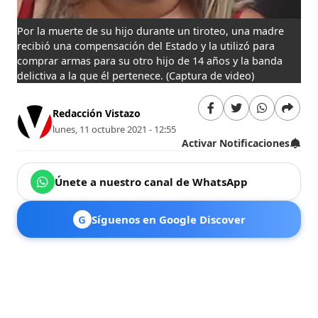
Por la muerte de su hijo durante un tiroteo, una madre
recibió una compensación del Estado y la utilizó para
comprar armas para su otro hijo de 14 años y la banda
delictiva a la que él pertenece.
(Captura de video)
Redacción Vistazo
lunes, 11 octubre 2021 - 12:55
Activar Notificaciones
Únete a nuestro canal de WhatsApp
G
Síguenos en Google Discover