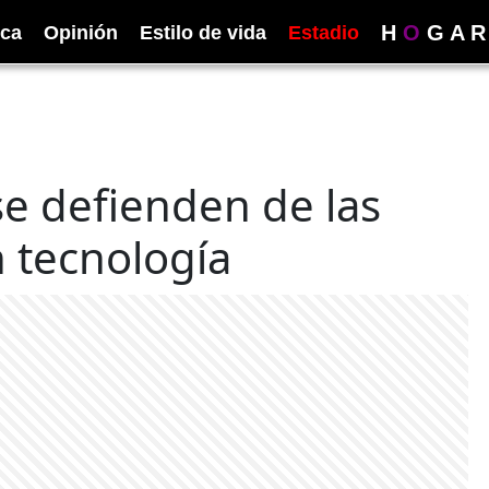
H
O
G
A
R
ica
Opinión
Estilo de vida
Estadio
e defienden de las
 tecnología