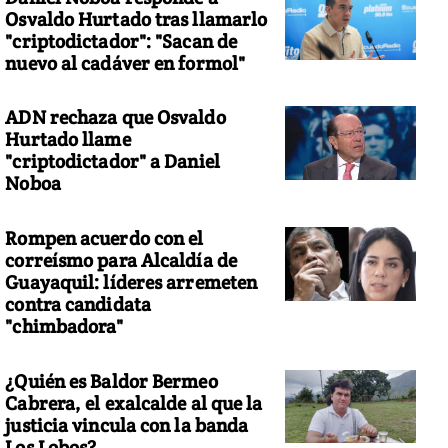
Osvaldo Hurtado tras llamarlo
"criptodictador": "Sacan de
nuevo al cadáver en formol"
ADN rechaza que Osvaldo
Hurtado llame
"criptodictador" a Daniel
Noboa
Rompen acuerdo con el
correísmo para Alcaldía de
Guayaquil: líderes arremeten
contra candidata
"chimbadora"
¿Quién es Baldor Bermeo
Cabrera, el exalcalde al que la
justicia vincula con la banda
Los Lobos?