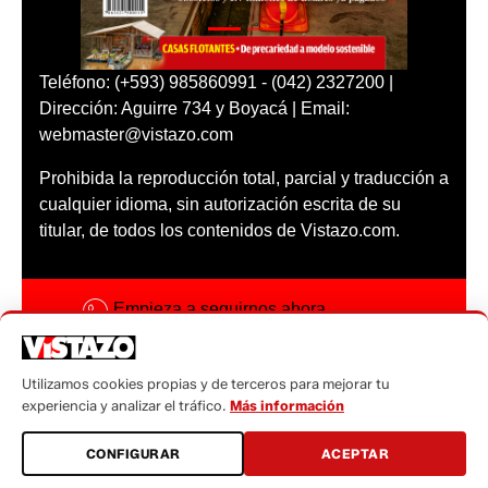
Teléfono: (+593) 985860991 - (042) 2327200 |
Dirección: Aguirre 734 y Boyacá | Email:
webmaster@vistazo.com
Prohibida la reproducción total, parcial y traducción a
cualquier idioma, sin autorización escrita de su
titular, de todos los contenidos de Vistazo.com.
Empieza a seguirnos ahora
Activar notificaciones
Utilizamos cookies propias y de terceros para mejorar tu
Código ética
experiencia y analizar el tráfico.
Más información
Sugerencias a:
CONFIGURAR
ACEPTAR
sugerencias@vistazo.com