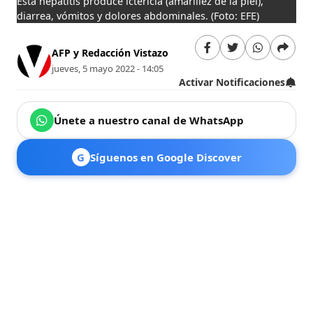
Esta hepatitis produce ictericia (amarillez de la piel),
diarrea, vómitos y dolores abdominales.
(Foto: EFE)
AFP y Redacción Vistazo
jueves, 5 mayo 2022 - 14:05
Activar Notificaciones
Únete a nuestro canal de WhatsApp
G
Síguenos en Google Discover