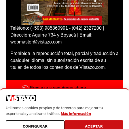
Teléfono: (+593) 985860991 - (042) 2327200 |
Dirección: Aguirre 734 y Boyacá | Email:
webmaster@vistazo.com
Prohibida la reproducción total, parcial y traducción a
cualquier idioma, sin autorización escrita de su
titular, de todos los contenidos de Vistazo.com.
Empieza a seguirnos ahora
Activar notificaciones
Utilizamos cookies propias y de terceros para mejorar tu
Código ética
experiencia y analizar el tráfico.
Más información
Sugerencias a:
CONFIGURAR
ACEPTAR
sugerencias@vistazo.com