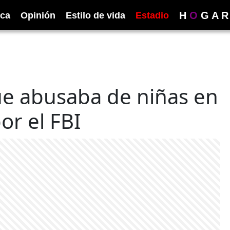
H
O
G
A
R
ica
Opinión
Estilo de vida
Estadio
ue abusaba de niñas en
or el FBI