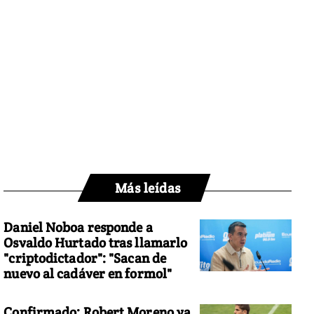
Más leídas
Daniel Noboa responde a
Osvaldo Hurtado tras llamarlo
"criptodictador": "Sacan de
nuevo al cadáver en formol"
Confirmado: Robert Moreno ya