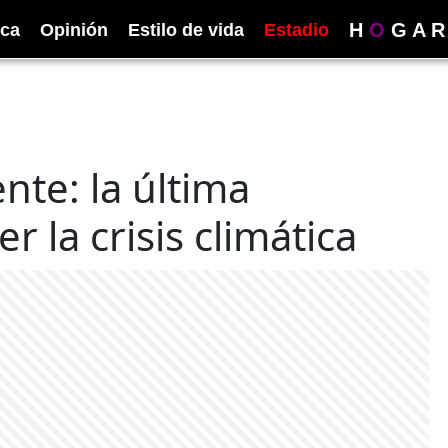
H
O
G
A
R
ica
Opinión
Estilo de vida
Estadio
nte: la última
 la crisis climática