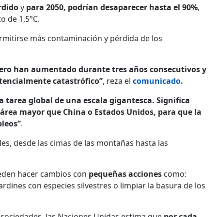
rdido
y
para 2050, podrían desaparecer hasta el 90%
,
to de 1,5°C.
mitirse más contaminación y pérdida de los
adero han aumentado durante tres años consecutivos y
tencialmente catastrófico”
, reza el
comunicado.
a tarea global de una escala gigantesca. Significa
n área mayor que China o Estados Unidos, para que la
pleos”
.
ales, desde las cimas de las montañas hasta las
ueden hacer cambios con
pequeñas acciones
como:
jardines con especies silvestres o limpiar la basura de los
s sociedades, las Naciones Unidas estima que
por cada