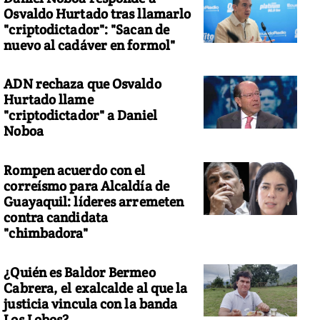
Osvaldo Hurtado tras llamarlo
"criptodictador": "Sacan de
nuevo al cadáver en formol"
ADN rechaza que Osvaldo
Hurtado llame
"criptodictador" a Daniel
Noboa
Rompen acuerdo con el
correísmo para Alcaldía de
Guayaquil: líderes arremeten
contra candidata
"chimbadora"
¿Quién es Baldor Bermeo
Cabrera, el exalcalde al que la
justicia vincula con la banda
Los Lobos?