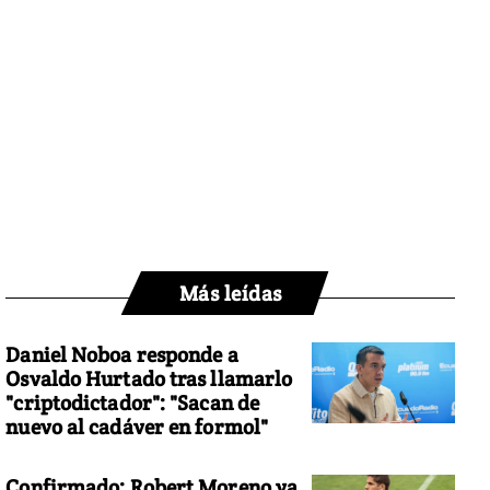
Más leídas
Daniel Noboa responde a
Osvaldo Hurtado tras llamarlo
"criptodictador": "Sacan de
nuevo al cadáver en formol"
Confirmado: Robert Moreno ya