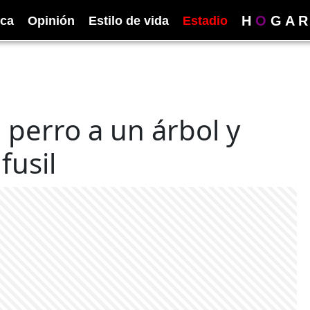
H
O
G
A
R
ica
Opinión
Estilo de vida
Estadio
 perro a un árbol y
fusil