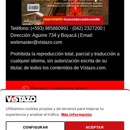
Teléfono: (+593) 985860991 - (042) 2327200 |
Dirección: Aguirre 734 y Boyacá | Email:
webmaster@vistazo.com
Prohibida la reproducción total, parcial y traducción a
cualquier idioma, sin autorización escrita de su
titular, de todos los contenidos de Vistazo.com.
Empieza a seguirnos ahora
Activar notificaciones
Utilizamos cookies propias y de terceros para mejorar tu
Código ética
experiencia y analizar el tráfico.
Más información
Sugerencias a:
CONFIGURAR
ACEPTAR
sugerencias@vistazo.com