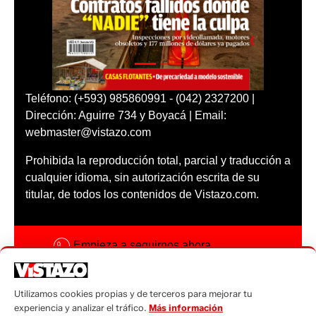
Teléfono: (+593) 985860991 - (042) 2327200 |
Dirección: Aguirre 734 y Boyacá | Email:
webmaster@vistazo.com
Prohibida la reproducción total, parcial y traducción a
cualquier idioma, sin autorización escrita de su
titular, de todos los contenidos de Vistazo.com.
Empieza a seguirnos ahora
Activar notificaciones
Utilizamos cookies propias y de terceros para mejorar tu
Código ética
experiencia y analizar el tráfico.
Más información