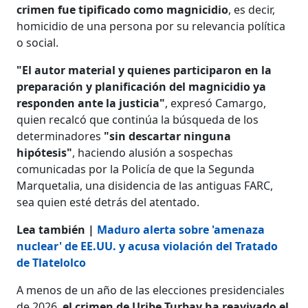
crimen fue tipificado como magnicidio
, es decir,
homicidio de una persona por su relevancia política
o social.
"El autor material y quienes participaron en la
preparación y planificación del magnicidio ya
responden ante la justicia"
, expresó Camargo,
quien recalcó que continúa la búsqueda de los
determinadores
"sin descartar ninguna
hipótesis"
, haciendo alusión a sospechas
comunicadas por la Policía de que la Segunda
Marquetalia, una disidencia de las antiguas FARC,
sea quien esté detrás del atentado.
Lea también |
Maduro alerta sobre 'amenaza
nuclear' de EE.UU. y acusa violación del Tratado
de Tlatelolco
A menos de un año de las elecciones presidenciales
de 2026,
el crimen de Uribe Turbay ha reavivado el