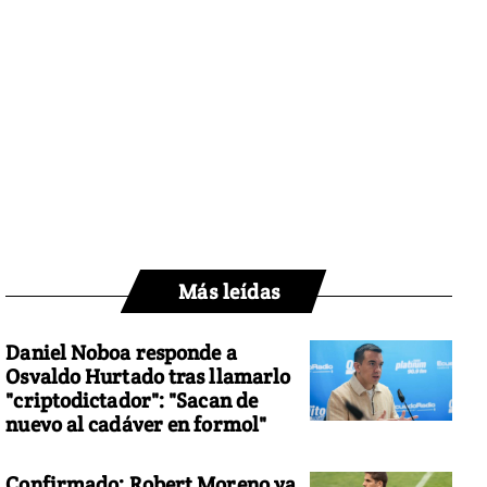
Más leídas
Daniel Noboa responde a
Osvaldo Hurtado tras llamarlo
"criptodictador": "Sacan de
nuevo al cadáver en formol"
Confirmado: Robert Moreno ya