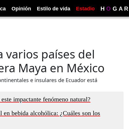
H
O
G
A
R
ica
Opinión
Estilo de vida
Estadio
 varios países del
viera Maya en México
ntinentales e insulares de Ecuador está
e este impactante fenómeno natural?
 en bebida alcohólica: ¿Cuáles son los