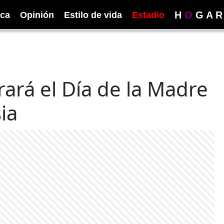
H
O
G
A
R
ica
Opinión
Estilo de vida
Estadio
rá el Día de la Madre
ia