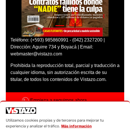
Teléfono: (+593) 985860991 - (042) 2327200 |
Dirección: Aguirre 734 y Boyacá | Email:
webmaster@vistazo.com
Prohibida la reproducción total, parcial y traducción a
cualquier idioma, sin autorización escrita de su
titular, de todos los contenidos de Vistazo.com.
Empieza a seguirnos ahora
Activar notificaciones
Utilizamos cookies propias y de terceros para mejorar tu
Código ética
experiencia y analizar el tráfico.
Más información