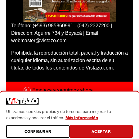
Teléfono: (+593) 985860991 - (042) 2327200 |
Dirección: Aguirre 734 y Boyacá | Email:
webmaster@vistazo.com
Prohibida la reproducción total, parcial y traducción a
cualquier idioma, sin autorización escrita de su
titular, de todos los contenidos de Vistazo.com.
Empieza a seguirnos ahora
Activar notificaciones
Utilizamos cookies propias y de terceros para mejorar tu
Código ética
experiencia y analizar el tráfico.
Más información
Sugerencias a:
CONFIGURAR
ACEPTAR
sugerencias@vistazo.com