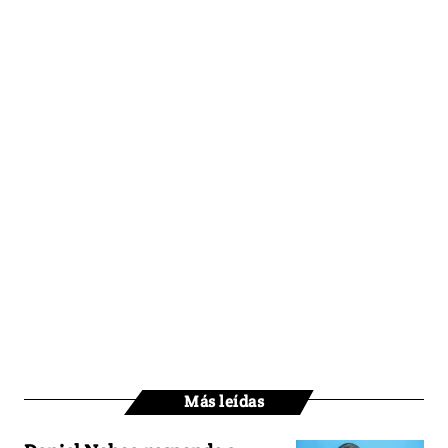
Más leídas