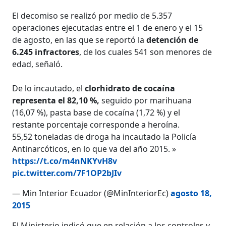
El decomiso se realizó por medio de 5.357
operaciones ejecutadas entre el 1 de enero y el 15
de agosto, en las que se reportó la
detención de
6.245 infractores
, de los cuales 541 son menores de
edad, señaló.
De lo incautado, el
clorhidrato de cocaína
representa el 82,10 %,
seguido por marihuana
(16,07 %), pasta base de cocaína (1,72 %) y el
restante porcentaje corresponde a heroína.
55,52 toneladas de droga ha incautado la Policía
Antinarcóticos, en lo que va del año 2015. »
https://t.co/m4nNKYvH8v
pic.twitter.com/7F1OP2bJIv
— Min Interior Ecuador (@MinInteriorEc)
agosto 18,
2015
El Ministerio indicó que en relación a los controles y