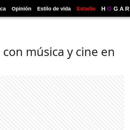
H
O
G
A
R
ica
Opinión
Estilo de vida
Estadio
con música y cine en