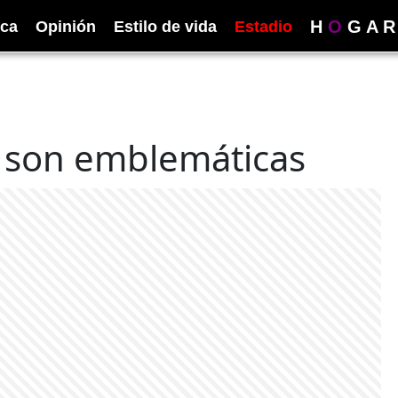
H
O
G
A
R
ica
Opinión
Estilo de vida
Estadio
s son emblemáticas