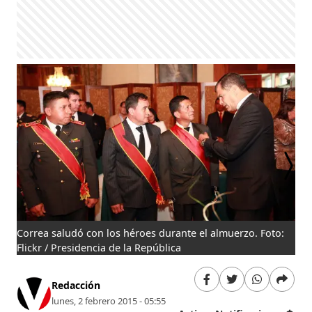
Correa saludó con los héroes durante el almuerzo. Foto:
Fot
Flickr / Presidencia de la República
Redacción
lunes, 2 febrero 2015 - 05:55