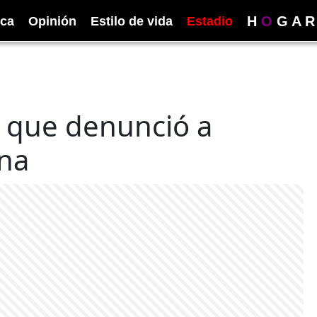
H
O
G
A
R
ica
Opinión
Estilo de vida
Estadio
l que denunció a
ina