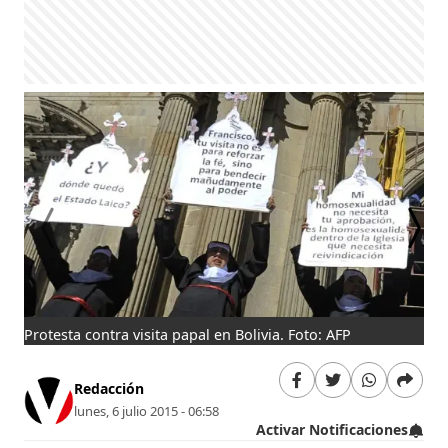
Protesta contra visita papal en Bolivia. Foto: AFP
Pro
Redacción
lunes, 6 julio 2015 - 06:58
Activar Notificaciones