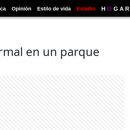
H
O
G
A
R
ica
Opinión
Estilo de vida
Estadio
rmal en un parque