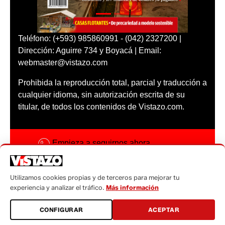
Teléfono: (+593) 985860991 - (042) 2327200 |
Dirección: Aguirre 734 y Boyacá | Email:
webmaster@vistazo.com
Prohibida la reproducción total, parcial y traducción a
cualquier idioma, sin autorización escrita de su
titular, de todos los contenidos de Vistazo.com.
Empieza a seguirnos ahora
Activar notificaciones
Utilizamos cookies propias y de terceros para mejorar tu
Código ética
experiencia y analizar el tráfico.
Más información
Sugerencias a:
CONFIGURAR
ACEPTAR
sugerencias@vistazo.com