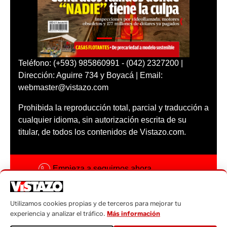
Teléfono: (+593) 985860991 - (042) 2327200 |
Dirección: Aguirre 734 y Boyacá | Email:
webmaster@vistazo.com
Prohibida la reproducción total, parcial y traducción a
cualquier idioma, sin autorización escrita de su
titular, de todos los contenidos de Vistazo.com.
Empieza a seguirnos ahora
Activar notificaciones
Utilizamos cookies propias y de terceros para mejorar tu
Código ética
experiencia y analizar el tráfico.
Más información
Sugerencias a: