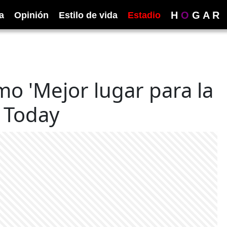
H
O
G
A
R
ica
Opinión
Estilo de vida
Estadio
o 'Mejor lugar para la
A Today