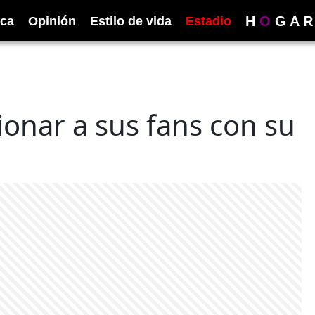
H
O
G
A
R
ica
Opinión
Estilo de vida
Estadio
ionar a sus fans con su