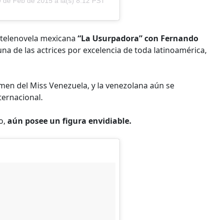
9 de Feb de 2015 a la(s) 8:12 PST
a telenovela mexicana
“La Usurpadora” con Fernando
na de las actrices por excelencia de toda latinoamérica,
men del Miss Venezuela, y la venezolana aún se
ternacional.
o,
aún posee un figura envidiable.