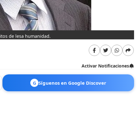
itos de lesa humanidad.
Activar Notificaciones
G
Síguenos en Google Discover