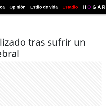
H
O
G
A
R
ica
Opinión
Estilo de vida
Estadio
lizado tras sufrir un
ebral