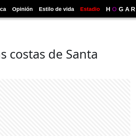
H
O
G
A
R
ica
Opinión
Estilo de vida
Estadio
as costas de Santa