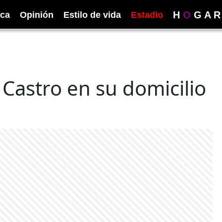
H
O
G
A
R
ica
Opinión
Estilo de vida
Estadio
l Castro en su domicilio