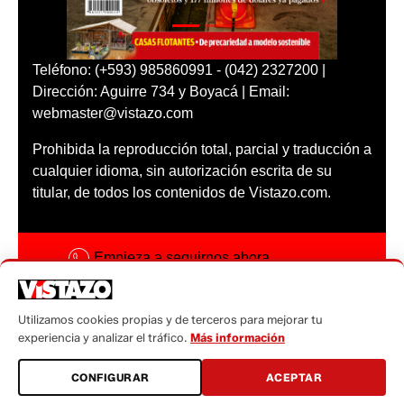
Teléfono: (+593) 985860991 - (042) 2327200 |
Dirección: Aguirre 734 y Boyacá | Email:
webmaster@vistazo.com
Prohibida la reproducción total, parcial y traducción a
cualquier idioma, sin autorización escrita de su
titular, de todos los contenidos de Vistazo.com.
Empieza a seguirnos ahora
Activar notificaciones
Utilizamos cookies propias y de terceros para mejorar tu
Código ética
experiencia y analizar el tráfico.
Más información
Sugerencias a:
CONFIGURAR
ACEPTAR
sugerencias@vistazo.com