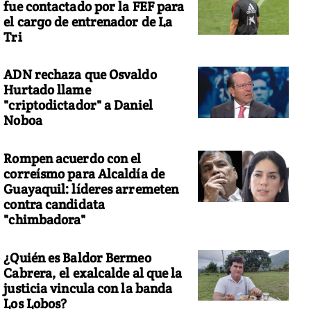
fue contactado por la FEF para
el cargo de entrenador de La
Tri
 reina Letizia recibirá 128.808 euros anuales. Foto: REUTERS
ADN rechaza que Osvaldo
Hurtado llame
"criptodictador" a Daniel
Noboa
Rompen acuerdo con el
correísmo para Alcaldía de
Guayaquil: líderes arremeten
contra candidata
"chimbadora"
¿Quién es Baldor Bermeo
Cabrera, el exalcalde al que la
justicia vincula con la banda
Los Lobos?