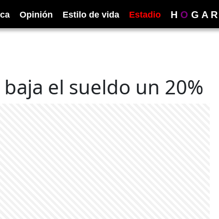
H
O
G
A
R
ica
Opinión
Estilo de vida
Estadio
 baja el sueldo un 20%