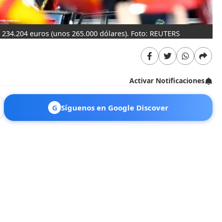
e 234.204 euros (unos 265.000 dólares). Foto: REUTERS
La
Activar Notificaciones
G
Síguenos en Google Discover