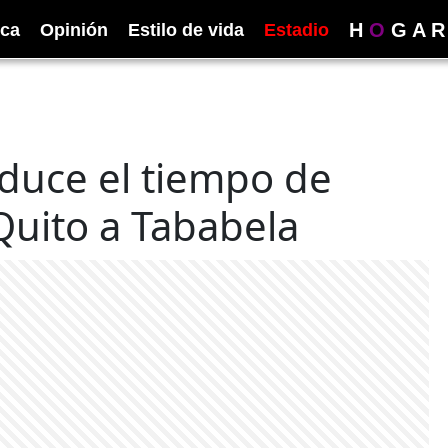
H
O
G
A
R
ica
Opinión
Estilo de vida
Estadio
educe el tiempo de
Quito a Tababela