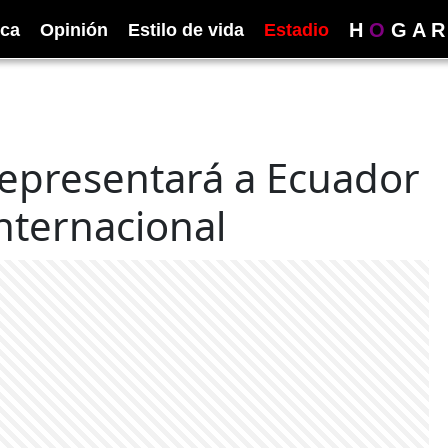
H
O
G
A
R
ica
Opinión
Estilo de vida
Estadio
representará a Ecuador
nternacional