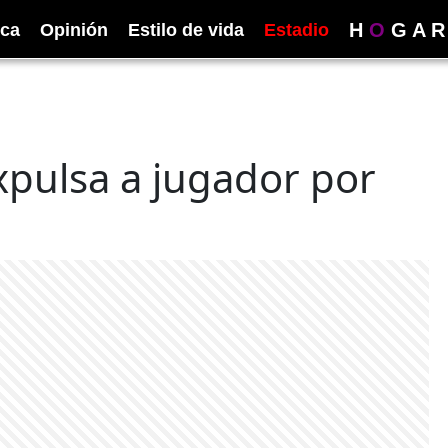
H
O
G
A
R
ica
Opinión
Estilo de vida
Estadio
xpulsa a jugador por