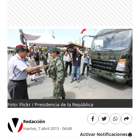
Foto: Flickr / Presidencia de la República
Fot
Redacción
martes, 7 abril 2015 - 04:49
Activar Notificaciones