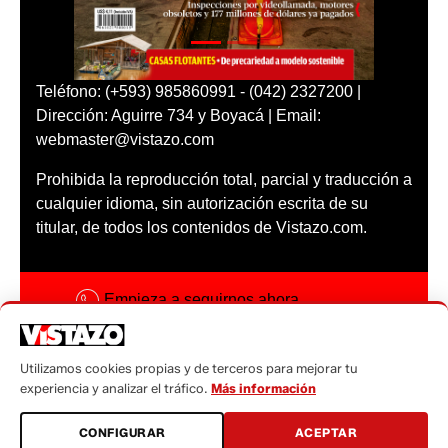
Teléfono: (+593) 985860991 - (042) 2327200 |
Dirección: Aguirre 734 y Boyacá | Email:
webmaster@vistazo.com
Prohibida la reproducción total, parcial y traducción a
cualquier idioma, sin autorización escrita de su
titular, de todos los contenidos de Vistazo.com.
Empieza a seguirnos ahora
Activar notificaciones
Utilizamos cookies propias y de terceros para mejorar tu
Código ética
experiencia y analizar el tráfico.
Más información
Sugerencias a:
CONFIGURAR
ACEPTAR
sugerencias@vistazo.com